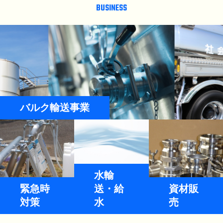
BUSINESS
バルク輸送事業
水輸
緊急時
送・給
資材販
対策
水
売