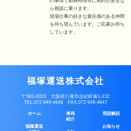
の事情で勤務時間等に制約があるな
ら相談に乗ります。
現場仕事の好きな責任感のある仲間
を待ち望んでいます。ご応募お待ち
しています。
福塚運送株式会社
〒581-0033 大阪府八尾市志紀町南1-132
TEL.
072-949-4646
FAX.072-949-4647
ホーム
車両
用語解説
紹介
福塚運送
お知らせ